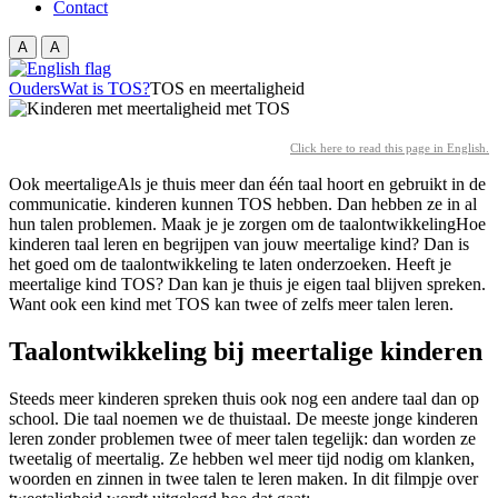
Contact
A
A
Ouders
Wat is TOS?
TOS en meertaligheid
Click here to read this page in English.
Ook
meertalige
Als je thuis meer dan één taal hoort en gebruikt in de
communicatie.
kinderen kunnen TOS hebben. Dan hebben ze in al
hun talen problemen. Maak je je zorgen om de
taalontwikkeling
Hoe
kinderen taal leren en begrijpen
van jouw meertalige kind? Dan is
het goed om de taalontwikkeling te laten onderzoeken. Heeft je
meertalige kind TOS? Dan kan je thuis je eigen taal blijven spreken.
Want ook een kind met TOS kan twee of zelfs meer talen leren.
Taalontwikkeling bij meertalige kinderen
Steeds meer kinderen spreken thuis ook nog een andere taal dan op
school. Die taal noemen we de thuistaal. De meeste jonge kinderen
leren zonder problemen twee of meer talen tegelijk: dan worden ze
tweetalig of meertalig. Ze hebben wel meer tijd nodig om klanken,
woorden en zinnen in twee talen te leren maken. In dit
filmpje over