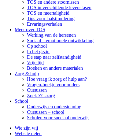
TOS en andere stoornissen
TOS in verschillende levensfasen
TOS en meertaligheid
Tips voor taalstimulering
Ervaringsverhalen
Meer over TOS
Werking van de hersenen
Sociaal – emotionele ontwikkeling
Op school
In het gezin
De stap naar zelfstandigheid
Vrije tijd
Boeken en andere materialen
Zorg & hulp
Hoe vraag ik zorg of hulp aan?
Vragen-boekje voor ouders
Cursussen
Zoek ZG-zorg
School
Onderwijs en ondersteuning
Cursussen – school
Scholen voor speciaal onderwijs
Wie zijn wij
Website delen