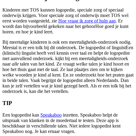
Kinderen met TOS kunnen logopedie, speciale zorg of speciaal
onderwijs krijgen. Voor speciale zorg of onderwijs moet TOS wel
eerst worden vastgesteld, zie
Hoe vraag ik zorg of hulp aan
. Er
wordt dan bijvoorbeeld gekeken naar het
gehoor
Hoe goed je kunt
horen.
en hoe je kind leert.
Bij meertalige kinderen is ook een meertaligheids-onderzoek nodig.
Meestal is er een tolk bij dit onderzoek.
De logopedist of
linguïst
Een
(klinisch) linguïst heeft veel kennis over taal en helpt de logopedist
met aanvullend onderzoek.
kijkt bij een meertaligheids-onderzoek
naar
alle
talen van het kind. Ze vraagt welke talen je kind hoort en
hoe het thuis gaat met de taal. Ze laat plaatjes zien om te kijken
welke woorden je kind al kent. En ze onderzoekt hoe het praten gaat
in beide talen. Vaak begrijpt de logopedist alleen Nederlands. Dan
kun je zelf vertellen wat je kind gezegd heeft. Als er een tolk bij het
onderzoek is, kan die het vertellen.
TIP
Een logopedist kan
Speakaboo
inzetten. Speakaboo helpt de
uitspraak van klanken in de moedertaal te testen. Deze app is
beschikbaar in verschillende talen. Niet iedere logopedist kent
Speakaboo nog. Je kan ernaar vragen.