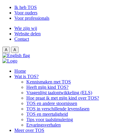
Ik heb TOS
Voor ouders
Voor professionals
Wie zijn wij
Website delen
Contact
A
A
Home
Wat is TOS?
Kennismaken met TOS
Heeft mijn kind TOS?
Vragenlijst taalontwikkeling (ELS)
Hoe praat ik met mijn kind over TOS?
TOS en andere stoornissen
TOS in verschillende levensfasen
TOS en meertaligheid
Tips voor taalstimulering
Ervaringsverhalen
Meer over TOS